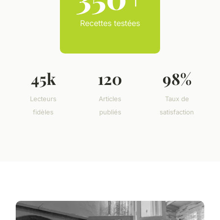
Recettes testées
45k
120
98%
Lecteurs
Articles
Taux de
fidèles
publiés
satisfaction