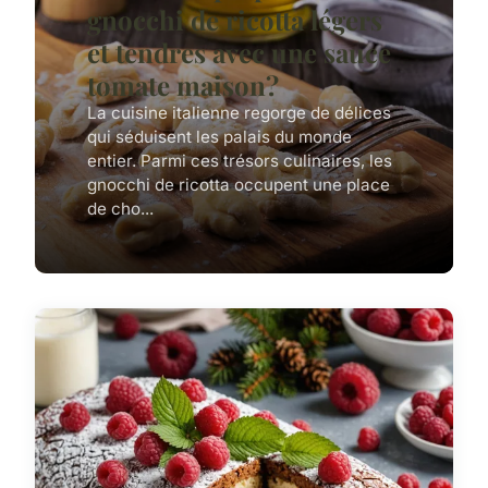
gnocchi de ricotta légers
et tendres avec une sauce
tomate maison?
La cuisine italienne regorge de délices
qui séduisent les palais du monde
entier. Parmi ces trésors culinaires, les
gnocchi de ricotta occupent une place
de cho...