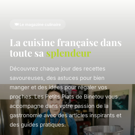
🍽️ Le magazine culinaire
La cuisine française dans
toute sa
splendeur
Découvrez chaque jour des recettes
savoureuses, des astuces pour bien
manger et des idées pour régaler vos
proches. Les Petits Plats de Binetou vous
accompagne dans votre passion de la
gastronomie avec des articles inspirants et
des guides pratiques.