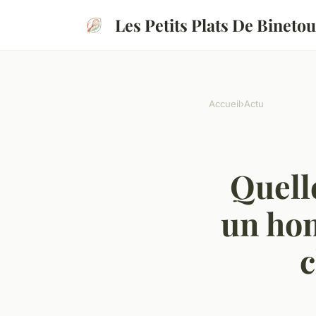
Les Petits Plats De Binetou
Accueil
›
Actu
Quelle
un hom
c