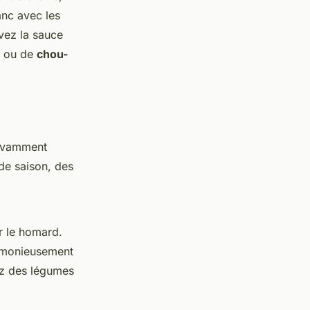
anc avec les
vez la sauce
 ou de
chou-
avamment
de saison, des
r le homard.
armonieusement
ez des légumes