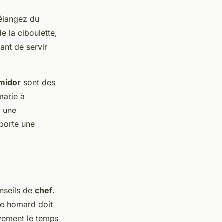
élangez du
e la ciboulette,
ant de servir
midor
sont des
marie à
t une
porte une
onseils de
chef
.
Le homard doit
ivement le temps