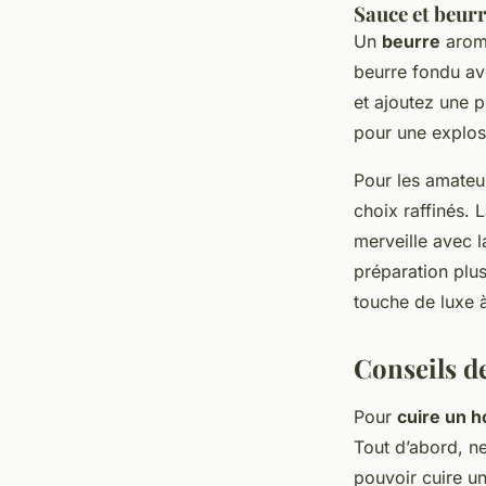
Sauce et beurre
Un
beurre
aroma
beurre fondu ave
et ajoutez une p
pour une explos
Pour les amateu
choix raffinés. 
merveille avec 
préparation plu
touche de luxe à
Conseils d
Pour
cuire un 
Tout d’abord, n
pouvoir cuire u