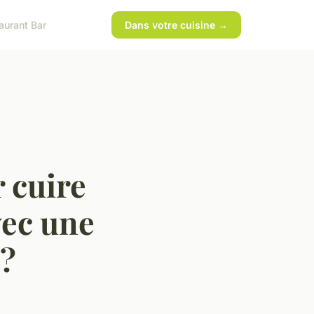
aurant Bar
Dans votre cuisine →
r cuire
vec une
 ?