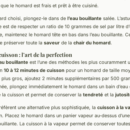
 que le homard est frais et prêt à être cuisiné.
ard choisi, plongez-le dans de
l’eau bouillante
salée. L’ast
 est de respecter un ratio de 10 grammes de sel par litre d
, maintenez le homard tête en bas dans l’eau bouillante. C
de préserver toute la
saveur
de la
chair du homard
.
uisson : l’art de la perfection
au bouillante
est l’une des méthodes les plus couramment ut
on
10 à 12 minutes de cuisson
pour un homard de taille moy
plus gros, ajoutez 2 minutes supplémentaires par 500 gra
inée, plongez immédiatement le homard dans un bain d’eau
e la cuisson et permet de conserver la
tendreté
et la
jutosi
éfèrent une alternative plus sophistiquée, la
cuisson à la v
on. Placez le homard dans un panier vapeur au-dessus d’une
uillante. La cuisson à la vapeur permet de conserver toute