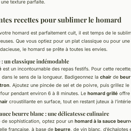
 une texture parfaite.
entes recettes pour sublimer le homard
otre homard est parfaitement cuit, il est temps de le subli
uses. Que vous optiez pour un plat classique ou pour une 
udacieuse, le homard se prête à toutes les envies.
 : un classique indémodable
é
est un incontournable des repas festifs. Pour cette recette
dans le sens de la longueur. Badigeonnez la
chair
de
beur
itron
. Ajoutez une pincée de sel et de poivre, puis grillez l
four pendant environ 6 à 8 minutes. Le
homard grillé
offre
hair
croustillante en surface, tout en restant juteux à l’intérie
uce beurre blanc : une délicatesse culinaire
 de sophistication, optez pour un
homard à la sauce beurr
elle française, à base de
beurre
, de vin blanc, d’échalotes