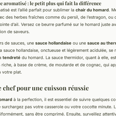
 aromatisé : le petit plus qui fait la différence
tisé est l’allié parfait pour sublimer la
chair du homard
. M
c des herbes fraîches comme du persil, de l’estragon, ou d
ointe d’ail. Versez ce beurre parfumé sur le homard juste av
ion de saveurs.
rs de sauces, une
sauce hollandaise
ou une
sauce au ther
La sauce hollandaise, onctueuse et légèrement acidulée, se 
la
tendreté
du homard. La sauce thermidor, quant à elle, es
s riche, à base de crème, de moutarde et de cognac, qui ap
 votre plat.
e chef pour une cuisson réussie
homard
à la perfection, il est essentiel de suivre quelques c
e surchargez pas votre casserole ou votre cocotte minute. 
niformément, sans être comprimé. Ensuite, surveillez attent