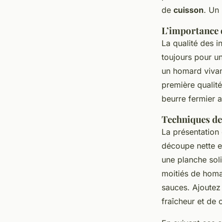
de
cuisson
. Un
L’importance d
La qualité des i
toujours pour un
un homard vivan
première quali
beurre fermier 
Techniques de
La présentation
découpe nette et
une planche soli
moitiés de homa
sauces. Ajoutez 
fraîcheur et de 