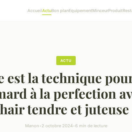
Accueil
Actu
Bon plan
Equipement
Minceur
Produit
Rest
ACTU
 est la technique pou
ard à la perfection a
hair tendre et juteuse
Manon
•
2 octobre 2024
•
6 min de lecture