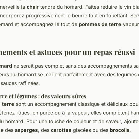
erveille la
chair
tendre du homard. Faites réduire le vin bl
incorporez progressivement le beurre tout en fouettant. Ser
homard et accompagnez le tout de
pommes de terre
vapeur
ments et astuces pour un repas réussi
mard
ne serait pas complet sans des accompagnements s
veurs du homard se marient parfaitement avec des légumes 
 sauces raffinées.
re et légumes : des valeurs sûres
 terre
sont un accompagnement classique et délicieux pou
éfériez rôties, en purée ou à la vapeur, elles complètent h
u homard. Pour une touche de couleur et de saveur, ajout
me des
asperges
, des
carottes
glacées ou des
brocolis
.