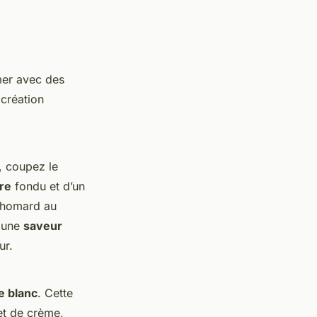
mer avec des
création
, coupez le
re
fondu et d’un
e homard au
 une
saveur
ur.
e blanc
. Cette
 et de crème,