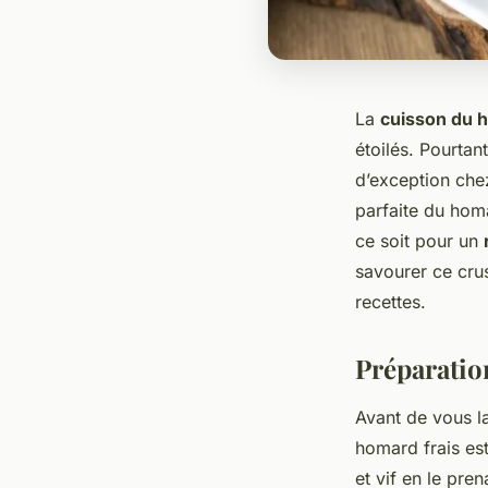
La
cuisson du 
étoilés. Pourtan
d’exception chez
parfaite du hom
ce soit pour un
savourer ce cru
recettes.
Préparatio
Avant de vous l
homard frais es
et vif en le pre