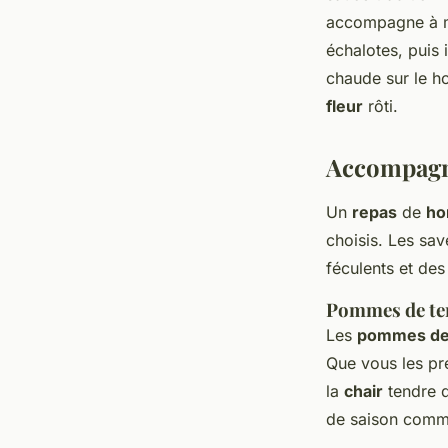
accompagne à m
échalotes, puis 
chaude sur le 
fleur
rôti.
Accompagne
Un
repas
de
ho
choisis. Les sa
féculents et des
Pommes de ter
Les
pommes de
Que vous les pr
la
chair
tendre d
de saison com