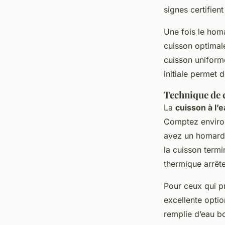
signes certifient
Une fois le hom
cuisson optimale
cuisson uniforme
initiale permet 
Technique de c
La
cuisson à l’e
Comptez envir
avez un homard 
la cuisson term
thermique arrêt
Pour ceux qui pr
excellente opti
remplie d’eau bo