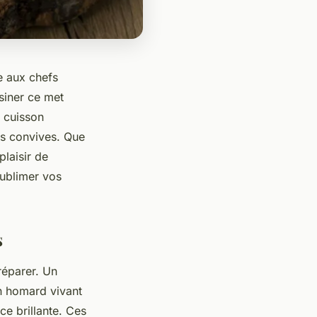
e aux chefs
siner ce met
a cuisson
os convives. Que
plaisir de
sublimer vos
s
préparer. Un
un homard vivant
ce brillante. Ces