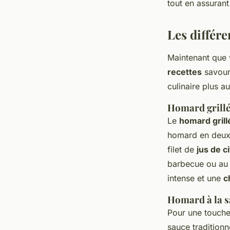
tout en assurant
Les différ
Maintenant que v
recettes
savoure
culinaire plus a
Homard grillé
Le
homard grill
homard en deux 
filet de
jus de c
barbecue ou au 
intense et une
c
Homard à la sa
Pour une touche
sauce traditionn