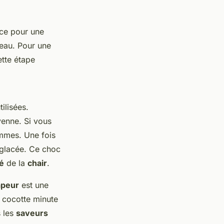
uce pour une
’eau. Pour une
ette étape
ilisées.
enne. Si vous
mmes. Une fois
 glacée. Ce choc
té
de la
chair
.
apeur
est une
 cocotte minute
s les
saveurs