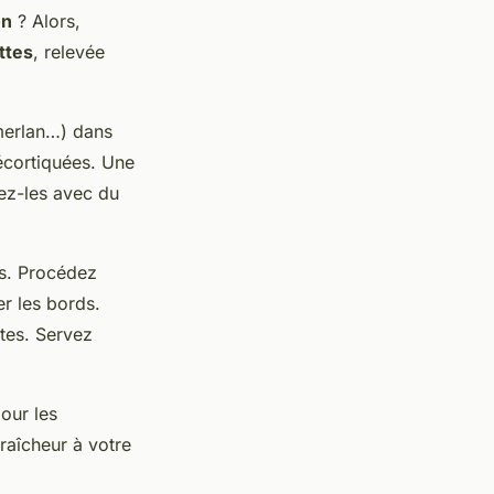
on
? Alors,
ttes
, relevée
merlan…) dans
écortiquées. Une
gez-les avec du
is. Procédez
r les bords.
utes. Servez
pour les
fraîcheur à votre