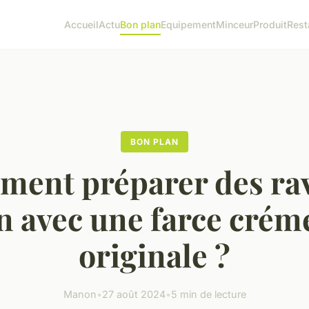
Accueil
Actu
Bon plan
Equipement
Minceur
Produit
Rest
BON PLAN
ent préparer des rav
 avec une farce crém
originale ?
Manon
•
27 août 2024
•
5 min de lecture