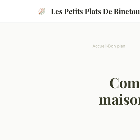
Les Petits Plats De Binetou
Accueil
›
Bon plan
Comm
maison