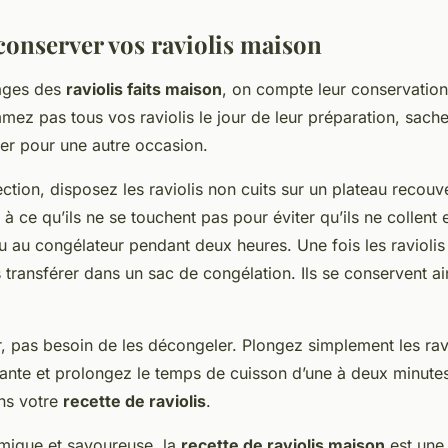
nserver vos raviolis maison
tages des
raviolis faits maison
, on compte leur conservation.
ez pas tous vos raviolis le jour de leur préparation, sach
er pour une autre occasion.
ction, disposez les raviolis non cuits sur un plateau recouv
ez à ce qu’ils ne se touchent pas pour éviter qu’ils ne collent
u au congélateur pendant deux heures. Une fois les raviolis
transférer dans un sac de congélation. Ils se conservent ai
r, pas besoin de les décongeler. Plongez simplement les rav
lante et prolongez le temps de cuisson d’une à deux minute
ans votre
recette de raviolis
.
mique et savoureuse, la
recette de raviolis maison
est une 