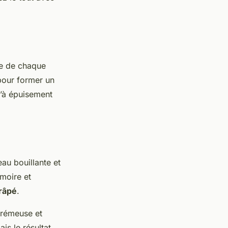
tre de chaque
 pour former un
u’à épuisement
eau bouillante et
moire et
râpé
.
crémeuse et
is le résultat