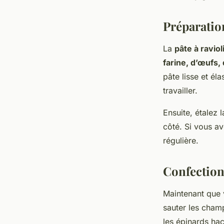
Préparation
La
pâte à raviol
farine, d’œufs,
pâte lisse et él
travailler.
Ensuite, étalez 
côté. Si vous av
régulière.
Confection
Maintenant que 
sauter les champ
les épinards hac