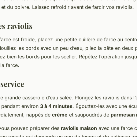
l et du poivre. Laissez refroidir avant de farcir vos raviolis.
s raviolis
farce est froide, placez une petite cuillère de farce au cen
ouillez les bords avec un peu d’eau, pliez la pâte en deux
sez bien les bords pour les sceller. Répétez l’opération jusq
la farce.
 service
une grande casserole d’eau salée. Plongez les raviolis dans l’
re pendant environ
3 à 4 minutes
. Égouttez-les avec une écu
édiatement, nappés de
crème
et saupoudrés de
parmesan 
vous pouvez préparer des
raviolis maison
avec une farce 
 une recette qui demande un peu de temps et de patience, ma