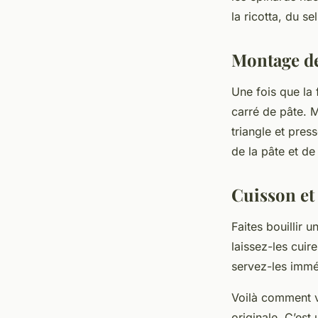
la ricotta, du se
Montage de
Une fois que la 
carré de pâte. M
triangle et pres
de la pâte et de 
Cuisson et
Faites bouillir 
laissez-les cui
servez-les imm
Voilà comment 
originale. C’est