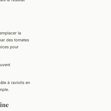
remplacer la
 par des tomates
pices pour
uvent
âte à raviolis en
mple.
rine