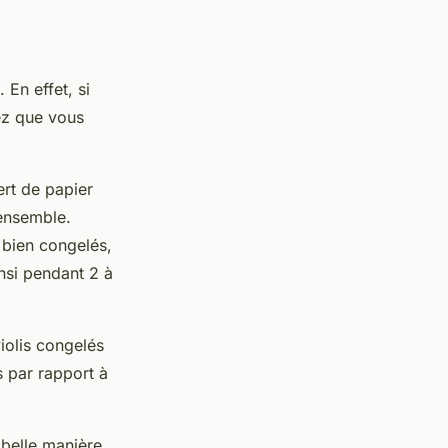
 En effet, si
ez que vous
ert de papier
 ensemble.
 bien congelés,
nsi pendant 2 à
iolis congelés
s par rapport à
belle manière