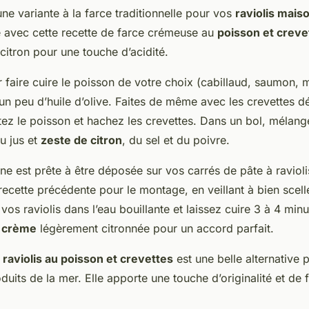
e variante à la farce traditionnelle pour vos
raviolis mais
re avec cette recette de farce crémeuse au
poisson et creve
citron pour une touche d’acidité.
aire cuire le poisson de votre choix (cabillaud, saumon, 
un peu d’huile d’olive. Faites de même avec les crevettes d
ttez le poisson et hachez les crevettes. Dans un bol, mélan
u jus et
zeste de citron
, du sel et du poivre.
ne est prête à être déposée sur vos carrés de pâte à raviol
cette précédente pour le montage, en veillant à bien scelle
vos raviolis dans l’eau bouillante et laissez cuire 3 à 4 min
 crème
légèrement citronnée pour un accord parfait.
e
raviolis au poisson et crevettes
est une belle alternative 
uits de la mer. Elle apporte une touche d’originalité et de 