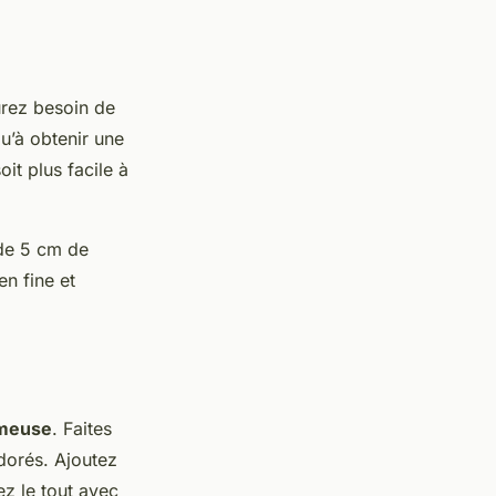
urez besoin de
u’à obtenir une
it plus facile à
 de 5 cm de
en fine et
émeuse
. Faites
dorés. Ajoutez
ez le tout avec