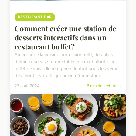
RESTAURANT BAR
Comment créer une station de
desserts interactifs dans un
restaurant buffet?
Au cœur de la cuisine professionnelle, des plats
délicieux servis sur une table en inox brillante, un
ballet de vaisselle réfrigérée défilant sous les yeux
des clients, voilà le quotidien d'un restaur...
27 août 2024
6 min de lecture →