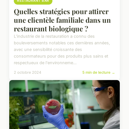
RESTAURANT BAR
Quelles stratégies pour attirer
une clientèle familiale dans un
restaurant biologique ?
L'industrie de la restauration a connu des
bouleversements notables ces dernières années,
avec une sensibilité croissante des
consommateurs pour des produits plus sains et
respectueux de l'environneme...
2 octobre 2024
5 min de lecture →