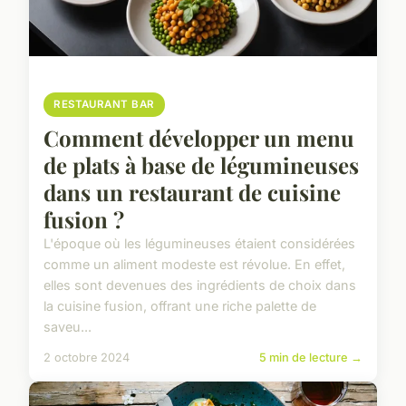
RESTAURANT BAR
Comment développer un menu
de plats à base de légumineuses
dans un restaurant de cuisine
fusion ?
L'époque où les légumineuses étaient considérées
comme un aliment modeste est révolue. En effet,
elles sont devenues des ingrédients de choix dans
la cuisine fusion, offrant une riche palette de
saveu...
2 octobre 2024
5 min de lecture →