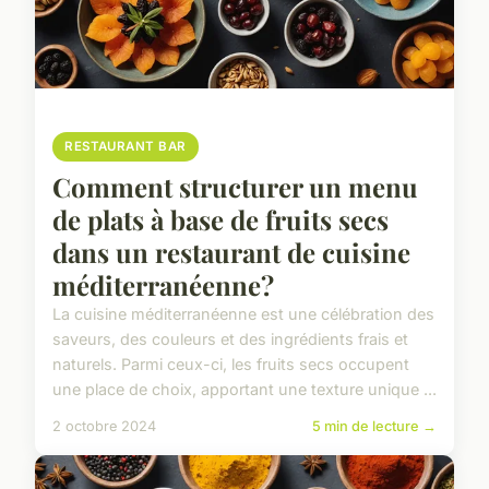
RESTAURANT BAR
Comment structurer un menu
de plats à base de fruits secs
dans un restaurant de cuisine
méditerranéenne?
La cuisine méditerranéenne est une célébration des
saveurs, des couleurs et des ingrédients frais et
naturels. Parmi ceux-ci, les fruits secs occupent
une place de choix, apportant une texture unique ...
2 octobre 2024
5 min de lecture →