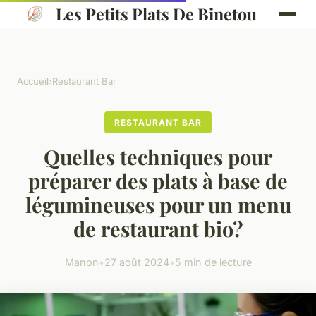
Les Petits Plats De Binetou
Accueil
›
Restaurant Bar
RESTAURANT BAR
Quelles techniques pour
préparer des plats à base de
légumineuses pour un menu
de restaurant bio?
Manon
•
27 août 2024
•
5 min de lecture