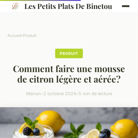
Les Petits Plats De Binetou
Accueil
›
Produit
PRODUIT
Comment faire une mousse
de citron légère et aérée?
Manon
•
2 octobre 2024
•
5 min de lecture