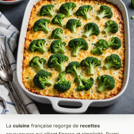
La
cuisine
française regorge de
recettes