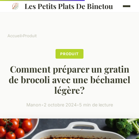
Les Petits Plats De Binetou
Accueil
›
Produit
PRODUIT
Comment préparer un gratin
de brocoli avec une béchamel
légère?
Manon
•
2 octobre 2024
•
5 min de lecture